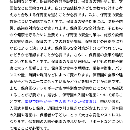
保育園などです。保育園の理念や歴史は、保育園の方針や活動、雰
囲気などに反映されます。自分の価値観や子どもの教育に対する考
え方と合致する保育園を選ぶことが必要です。次に、保育園の安全
対策について確認することです。保育園の安全対策には、防犯や防
災、感染症対策などが含まれます。保育園の安全対策は、子どもの
命や健康を守るために重要です。保育園の安全対策は、施設や設備
の状態や管理、保育スタッフの教育や訓練、保護者との連絡や協力
などによって決まります。保育園の安全対策が十分に行われている
かどうかを確認することが必要です。さらに、保育園の食事や睡眠
について知ることです。保育園の食事や睡眠は、子どもの成長や健
康に大きく影響します。保育園の食事や睡眠は、栄養や衛生、バラ
ンスや量、時間や場所などによって変わります。保育園の食事や睡
眠が子どものニーズに合っているかどうかを知ることが必要です。
また、保育園のアレルギー対応や特別食の提供などについても確認
することが必要です。最後に、保育園の入園や退園について知るこ
とです。
奈良で誰もが子供を入園させたい保育園は
、申込や選考、
入園式や慣らし保育、退園式や引き継ぎなどが含まれます。保育園
の入園や退園は、保護者や子どもにとって大きな変化やストレスに
なります。保育園の入園や退園の流れや条件、サポートなどについ
て知ることが必要です。