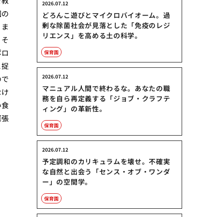
を教
2026.07.12
園の
どろんこ遊びとマイクロバイオーム。過
剰な除菌社会が見落とした「免疫のレジ
りま
リエンス」を高める土の科学。
。そ
ポロ
保育園
と捉
2026.07.12
ので
マニュアル人間で終わるな。あなたの職
なけ
務を自ら再定義する「ジョブ・クラフテ
い食
ィング」の革新性。
緊張
保育園
2026.07.12
予定調和のカリキュラムを壊せ。不確実
な自然と出会う「センス・オブ・ワンダ
ー」の空間学。
保育園