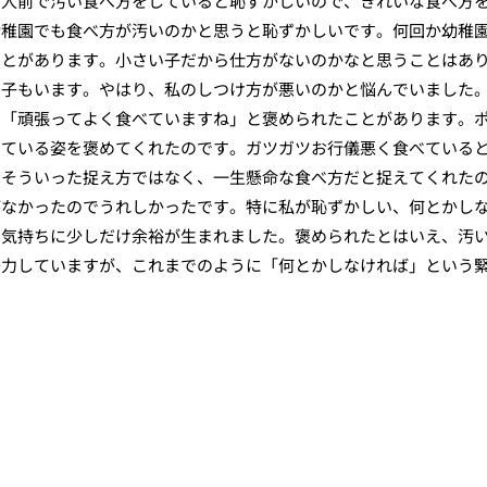
。人前で汚い食べ方をしていると恥ずかしいので、きれいな食べ方
幼稚園でも食べ方が汚いのかと思うと恥ずかしいです。何回か幼稚
ことがあります。小さい子だから仕方がないのかなと思うことはあ
る子もいます。やはり、私のしつけ方が悪いのかと悩んでいました
ら「頑張ってよく食べていますね」と褒められたことがあります。
している姿を褒めてくれたのです。ガツガツお行儀悪く食べている
はそういった捉え方ではなく、一生懸命な食べ方だと捉えてくれた
がなかったのでうれしかったです。特に私が恥ずかしい、何とかし
で気持ちに少しだけ余裕が生まれました。褒められたとはいえ、汚
努力していますが、これまでのように「何とかしなければ」という