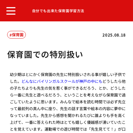
自分でも出来た保育園学習方法
保育園
2025.08.18
保育園での特別扱い
幼少期はとにかく保育園の先生に特別扱いされる事が嬉しい子供で
した。
どんなにバイリンガルスクールが神戸の中にも
どうしたら他
の子たちよりも先生の気を惹く事ができるだろう、とか、どうした
ら一番に先生と遊べるだろう、ということを考えながら保育園で過
ごしていたように思います。みんなで絵本を読む時間では必ず先立
って最前列の真ん中に座り、先生の話す言葉や絵本の内容に夢中に
なっていました。先生から感想を聞かれるたびに誰よりも手を高く
上げて、一番に答えられた時はとても嬉しく優越感が湧いていたこ
とを覚えています。運動場での遊び時間では「先生見てて！」が口