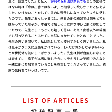
生に「残念でした」と伝え、
評判の保育園は奈良でも
自分の出番で
はない時は「今は出番ではないよ」と指導して欲しかったと伝えま
した。いけないことをしているのに野放しになっていたように感じ
たのです。先生がおっしゃるには、連日の劇の練習では劇をとても
嫌がっていた息子が、本番では嬉しそうに伸び伸びと劇に参加して
いたので、先生としてもとても嬉しく思い、あえて出番以外の場面
でも引っ込めることはせずに自然にまかせていたとのことでした。
先生の思いを聞いて、私は親として大変恥ずかしく思いました。私
は息子がクラスに迷惑をかけている、1人だけおかしな子供がいる
とか世間体を気にしてばかりいました。先生は劇が台無しになると
は考えずに、息子が本当に楽しそうにキラキラした笑顔でみんなと
一緒に劇に参加できていることを尊重してくださっていました。感
謝の気持ちでいっぱいです。
LIST OF ARTICLES
投稿記事一覧