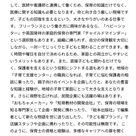
して、医師や看護師と連携して働くため、保育の知識だけでなく、
医療に関する知識も必要となります。命と向き合う厳しい現場です
が、子どもの回復を支えるという、大きなやりがいのある仕事で
す。 フリーランスという働き方に興味があるなら、「ベビーシッ
ター」や英国発祥の家庭的保育の専門家「チャイルドマインダー」
という選択肢もあります。組織に縛られず、自分の保育観を大切に
しながら、一対一でじっくりと子どもと関わることができます。働
く時間や曜日を自分で決められるため、家庭との両立がしやすいと
いうメリットもあります。 また、直接子どもと関わるだけでな
く、保護者を支えるという役割にシフトする道もあります。地域の
「子育て支援センター」の職員になれば、子育てに悩む保護者の相
談に乗ったり、親子向けのイベントを企画したりと、あなたの豊富
な知識と経験が、地域の子育て家庭にとって大きな支えとなりま
す。さらに視野を広げれば、民間企業にも活躍の場はあります。
「おもちゃメーカー」や「知育教材の開発会社」で、保育の現場を
知る専門家として企画・開発に携わったり、「絵本出版社」で編集
者として新たな物語を世に送り出したり、「子ども服ブランド」で
店舗スタッフや企画に携わったりと、その可能性は無限です。 こ
のように、保育士の資格と経験は、多様なキャリアへの扉を開く