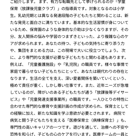
ご紹介します。 まず、有力な転職先として挙げられるのが「学童
保育（放課後児童クラブ）」の指導員です。対象となるのは小学
生。乳幼児期とは異なる発達段階の子どもたちと関わることは、新
たな発見と面白さに満ちています。基本的な生活習慣が身について
いるため、保育園のような身体的な介助は少なくなりますが、その
分、友人関係の悩みや学習のつまずきといった、より複雑な心のケ
アが求められます。あなたの持つ、子どもの気持ちに寄り添う力
や、集団をまとめる力は、この現場で大いに役立つでしょう。 次
に、より専門的な支援が必要な子どもたちと関わる道もあります。
例えば、「児童養護施設」や「乳児院」の職員です。様々な事情で
家庭で暮らせない子どもたちにとって、あなたは親代わりの存在と
なります。生活の全てを支え、深い愛着関係を築いていくという、
極めて責任が重く、しかし尊い仕事です。また、近年ニーズが急増
しているのが、障がいのある子どもたちが通う「放課後等デイサー
ビス」や「児童発達支援事業所」の職員です。一人ひとりの特性に
合わせた専門的な療育や支援計画の作成が求められ、保育士として
の経験に加え、新たな知識を学ぶ意欲が必要とされます。 病院で
病気と闘う子どもたちを支える「医療保育士（病棟保育士）」も、
専門性の高いキャリアの一つです。遊びを通して、治療への不安や
恐怖を和らげ、子どもの心のケアを行います。医療チームの一員と